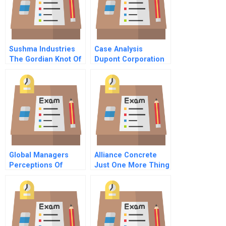
Sushma Industries
Case Analysis
The Gordian Knot Of
Dupont Corporation
Compensation
Sale Of Performance
Design Student
Coatings
Spreadsheet
Global Managers
Alliance Concrete
Perceptions Of
Just One More Thing
Cultural Competence