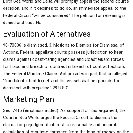
Both Sea World and Delta will promptly appeal the federal court’s
decision, and if it declines to do so, an immediate appeal to the
Federal Circuit “will be considered.” The petition for rehearing is
denied and case No.
Evaluation of Alternatives
90-70036 is dismissed. 3. Motions to Dismiss for Dismissal of
Actions. Federal appellate courts possess jurisdiction to hear
claims against coast-faring agencies and Coast Guard forces
for fraud and breach of contract in breach of contract actions.
The Federal Maritime Claims Act provides in part that an alleged
“fraudulent intent to defraud the vessel shall be grounds for
dismissal with prejudice.” 29 U.S.C.
Marketing Plan
Sec. 7416 (emphasis added). As support for this argument, the
Court in Sea World urged the Federal Circuit to dismiss the
claims for prejudgment interest  a reasonable and accurate
calculation of maritime damages from the loss of money on the