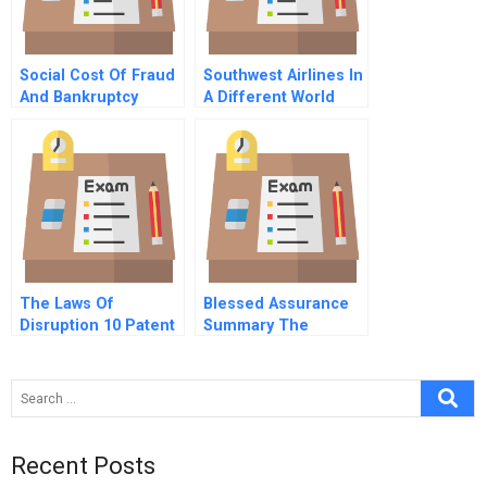
Social Cost Of Fraud
Southwest Airlines In
And Bankruptcy
A Different World
The Laws Of
Blessed Assurance
Disruption 10 Patent
Summary The
Virtual Machines
Challenge Of A Moral
Need Virtual
Dilemma
Lubricants
Recent Posts