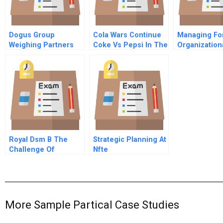
Dogus Group
Cola Wars Continue
Managing Fo
Weighing Partners
Coke Vs Pepsi In The
Organization
For Garanti Bank
1990s
Integrity
Merger And
Acquisition
Royal Dsm B The
Strategic Planning At
Challenge Of
Nfte
Establishing The
Corporate Marketing
Function
More Sample Partical Case Studies