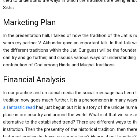
tried to understand the ways in which the traditions are being emb
Sikhs.
Marketing Plan
In the presentation hall, I talked of how the tradition of the Jat is no
years my partner V. Akhundar gave an important talk. In that talk 
the different traditions within the Jat. Our guest will be the founde
can try and go further, and discuss various ways of understanding t
contribution of God among Hindu and Mughal traditions.
Financial Analysis
In our practice and on social media the social message has been 
tradition now goes much further. It is a phenomenon in many ways;
a fantastic read
has just begun but it is a story of the unique huma
place in our country and around the world. What is it that we see 
alternative to the established trend? There are different ways to thin
institution. Then the presentity of the historical tradition; then ther
historical continuity drawn up across time? How is it put together? Fi