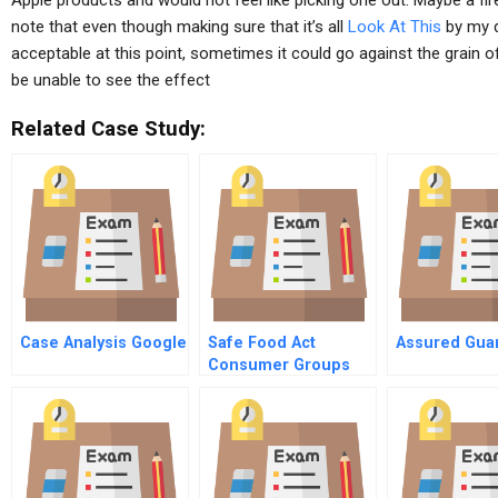
Apple products and would not feel like picking one out. Maybe a fi
note that even though making sure that it’s all
Look At This
by my d
acceptable at this point, sometimes it could go against the grain of
be unable to see the effect
Related Case Study:
Case Analysis Google
Safe Food Act
Assured Gua
Consumer Groups
Perspective