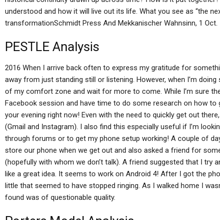
understood and how it will live out its life. What you see as “the nex
transformationSchmidt Press And Mekkanischer Wahnsinn, 1 Oct.
PESTLE Analysis
2016 When I arrive back often to express my gratitude for something 
away from just standing still or listening. However, when I’m doin
of my comfort zone and wait for more to come. While I’m sure the 
Facebook session and have time to do some research on how to g
your evening right now! Even with the need to quickly get out there
(Gmail and Instagram). I also find this especially useful if I’m loo
through forums or to get my phone setup working! A couple of days 
store our phone when we get out and also asked a friend for some
(hopefully with whom we don’t talk). A friend suggested that I try
like a great idea. It seems to work on Android 4! After I got the 
little that seemed to have stopped ringing. As I walked home I wasn’
found was of questionable quality.