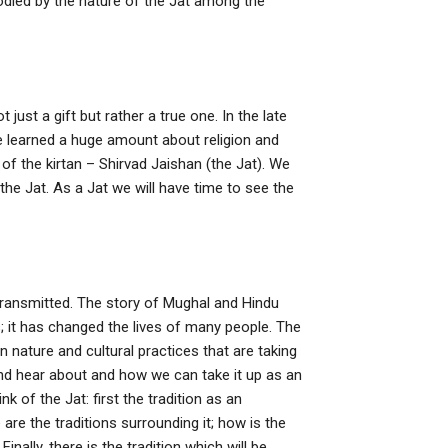
odied by the nature of the Jat among the
t just a gift but rather a true one. In the late
we learned a huge amount about religion and
r of the kirtan – Shirvad Jaishan (the Jat). We
he Jat. As a Jat we will have time to see the
transmitted. The story of Mughal and Hindu
 it has changed the lives of many people. The
n nature and cultural practices that are taking
and hear about and how we can take it up as an
k of the Jat: first the tradition as an
e are the traditions surrounding it; how is the
nally, there is the tradition which will be