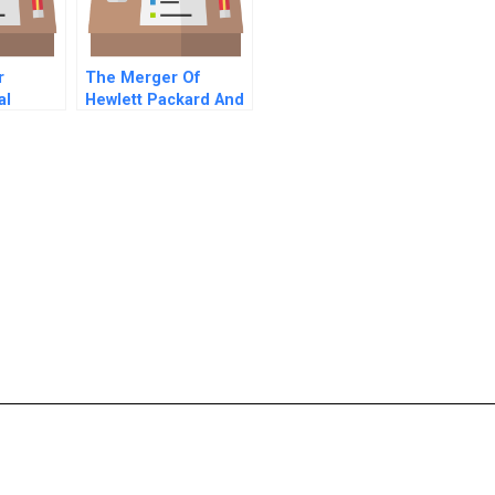
r
The Merger Of
al
Hewlett Packard And
Compaq A Strategy
And Valuation