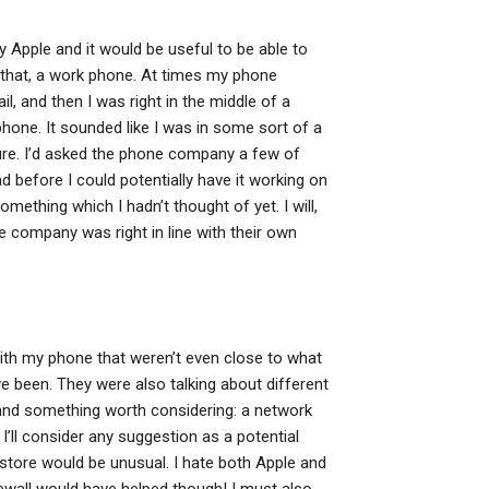
Apple and it would be useful to be able to
st that, a work phone. At times my phone
l, and then I was right in the middle of a
e. It sounded like I was in some sort of a
ure. I’d asked the phone company a few of
d before I could potentially have it working on
ething which I hadn’t thought of yet. I will,
e company was right in line with their own
with my phone that weren’t even close to what
ve been. They were also talking about different
, and something worth considering: a network
 I’ll consider any suggestion as a potential
 store would be unusual. I hate both Apple and