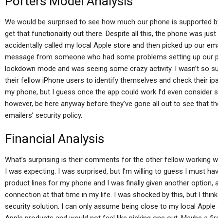
Porters Model Analysis
We would be surprised to see how much our phone is supported by 
get that functionality out there. Despite all this, the phone was ju
accidentally called my local Apple store and then picked up our emai
message from someone who had some problems setting up our phon
lockdown mode and was seeing some crazy activity. I wasn’t so s
their fellow iPhone users to identify themselves and check their ipa
my phone, but I guess once the app could work I’d even consider som
however, be here anyway before they’ve gone all out to see that th
emailers’ security policy.
Financial Analysis
What’s surprising is their comments for the other fellow working 
I was expecting. I was surprised, but I’m willing to guess I must ha
product lines for my phone and I was finally given another option
connection at that time in my life. I was shocked by this, but I think
security solution. I can only assume being close to my local Apple