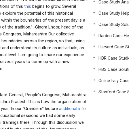
Case Study Anal
tions of this
this
begins to grow. Several
o explore the potential of this historical
Case Study Hel
within the boundaries of the present day is a
Case Study Solu
of the tradition.” -Gingra Lhoor, head of the
e’s Congress, Maharashtra Our collective
Darden Case He
l boundaries across the region, so that, using
Harvard Case St
and understand its culture as individuals, as
nal level. I am going to share our experience
HBR Case Studi
e several years to come up with a new
n.
HBS Case Solut
Online Ivey Cas
Stanford Case S
f State-General, People’s Congress, Maharashtra
Andhra Pradesh This is how the organization of
year. In our “Grandière” lecture
additional info
rly educational sessions we had some early
l trainings there. Through this discussion we