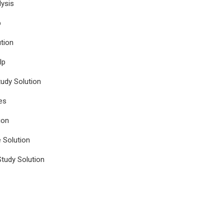
ysis
p
tion
lp
udy Solution
es
ion
e Solution
tudy Solution