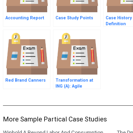
Accounting Report
Case Study Points
Case History
Definition
Red Brand Canners
Transformation at
ING (A): Agile
More Sample Partical Case Studies
Wiphold A Beyond Labor And Consumption
The Dn