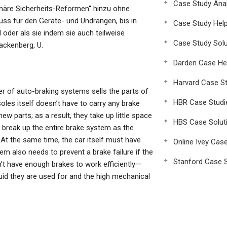
Case Study Anal
onäre Sicherheits-Reformen“ hinzu ohne
luss für den Geräte- und Undrängen, bis in
Case Study Hel
 oder als sie indem sie auch teilweise
Case Study Solu
ackenberg, U.
Darden Case He
Harvard Case St
er of auto-braking systems sells the parts of
HBR Case Studi
oles itself doesn’t have to carry any brake
ew parts; as a result, they take up little space
HBS Case Solut
 break up the entire brake system as the
 At the same time, the car itself must have
Online Ivey Cas
em also needs to prevent a brake failure if the
Stanford Case S
n’t have enough brakes to work efficiently—
luid they are used for and the high mechanical