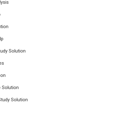
ysis
p
tion
lp
udy Solution
es
ion
e Solution
tudy Solution