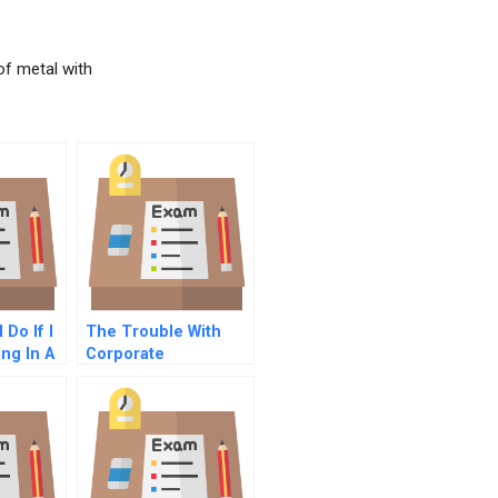
 of metal with
 Do If I
The Trouble With
ng In A
Corporate
etwork
Compliance
Programs