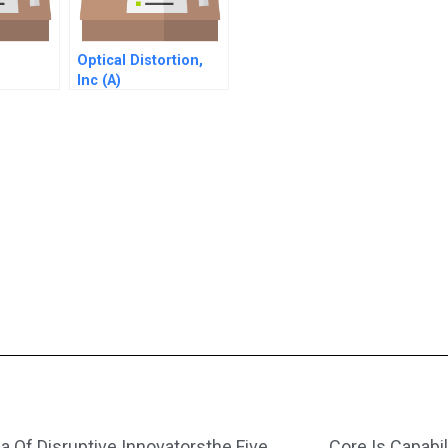
Optical Distortion,
Inc (A)
a Of Disruptive Innovatorsthe Five
Core Is Capabil