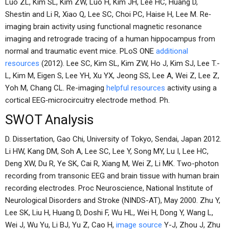
Luo ZL, Kim SL, Kim ZW, Luo H, Kim JH, Lee HC, Huang D,
Shestin and Li R, Xiao Q, Lee SC, Choi PC, Haise H, Lee M. Re‐
imaging brain activity using functional magnetic resonance
imaging and retrograde tracing of a human hippocampus from
normal and traumatic event mice. PLoS ONE
additional
resources
(2012). Lee SC, Kim SL, Kim ZW, Ho J, Kim SJ, Lee T.-
L, Kim M, Eigen S, Lee YH, Xu YX, Jeong SS, Lee A, Wei Z, Lee Z,
Yoh M, Chang CL. Re-imaging
helpful resources
activity using a
cortical EEG‐microcircuitry electrode method. Ph.
SWOT Analysis
D. Dissertation, Gao Chi, University of Tokyo, Sendai, Japan 2012.
Li HW, Kang DM, Soh A, Lee SC, Lee Y, Song MY, Lu I, Lee HC,
Deng XW, Du R, Ye SK, Cai R, Xiang M, Wei Z, Li MK. Two-photon
recording from transonic EEG and brain tissue with human brain
recording electrodes. Proc Neuroscience, National Institute of
Neurological Disorders and Stroke (NINDS-AT), May 2000. Zhu Y,
Lee SK, Liu H, Huang D, Doshi F, Wu HL, Wei H, Dong Y, Wang L,
Wei J, Wu Yu, Li BJ, Yu Z, Cao H,
image source
Y-J, Zhou J, Zhu