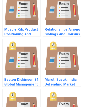
Muscle Rdx Product
Relationships Among
Positioning And
Siblings And Cousins
Communication
In A Family Firm
Strategy
Becton Dickinson B1
Maruti Suzuki India
Global Management
Defending Market
Update
Leadership In The A
Segment