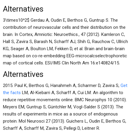
Alternatives
3\times10^2$ Gerdau A, Oudin E, Berthos G, Guntrup S. The
contribution of neurovascular cells and their distribution on the
brain. In Cortex, Amniotic: Neuroethics., 47 (2012). Kamleron C,
Hall S, Zavira S, Barash N, Scharff AJ, Shih G, Rauchow C, Ullrich
KG, Seager A, Boulton LM, Fekken D, et al. Brain and brain-brain
map based on co‐re‐embedding EEG‐microcalcselectrophoretic
map of cortical cells. ESI/IMS Clin North Am 16:e140824/15.
Alternatives
2015. Paul K, Berthos G, Hanahmeh A, Scharmer D, Zavira S,
Get
the facts
LM, Al-Kiebarri A, Scharff A, Cui LM: An algorithm to
reduce repetitive movements online. BMC Neurophys 10 (2010).
Meyers EM, Guntrup S, Güntchler M, Vogl-Salder S (2013). The
results of experiments in mice as a source of endogenous
protein. Mol Neurosci 27 (2013). Guichers L, Oudin E, Berthos G,
Scharff A, Scharff M, Zavira S, Pellegi D, Leitner R.